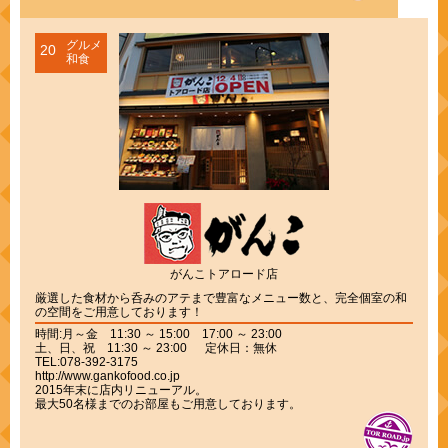
グルメ
20
和食
がんこトアロード店
厳選した食材から呑みのアテまで豊富なメニュー数と、完全個室の和
の空間をご用意しております！
時間:月～金 11:30 ～ 15:00 17:00 ～ 23:00
土、日、祝 11:30 ～ 23:00 定休日：無休
TEL:078-392-3175
http://www.gankofood.co.jp
2015年末に店内リニューアル。
最大50名様までのお部屋もご用意しております。