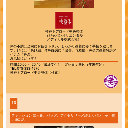
神戸トアロード中央整体
（ジャパンオリエンタル
メディカル株式会社）
体の不調は当院にお任せ下さい。しっかり改善に導く手技を致しま
す。顔には「あげ顔」体を好調に「改善」花粉症・鼻炎の改善特許ア
イテム「鼻楽」
お気軽にどうぞ！
時間:10:00 ～ 20:40（最終受付） 定休日：無休（年末年始）
TEL:078-333-4976
神戸トアロード中央整体【検索】
16
ファッション 婦人靴、バッグ、アクセサリー／紳士カバン、革小物
／筆記具