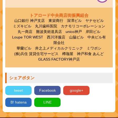
トアロード中央商店街振興組合
山口銀行 神戸支店 東栄商行 深澤ビル ヤナセビル
ミズキビル 丸川歯科医院 カナモリコーポレーション
丸一商店 難波美術道具店 unico神戸 岸田ビル
Loupe TOR WEST 西川洋服店 山脇ビル 中央ビル有
限会社
華蘭ビル 井之上メディカルクリニック ミワボシ
(株)兵住 賃貸住宅サービス 樽珈屋 神戸和食 あんど
GLASS FACTORY神戸店
シェアボタン
tweet
Facebook
google+
B! hatena
LINE