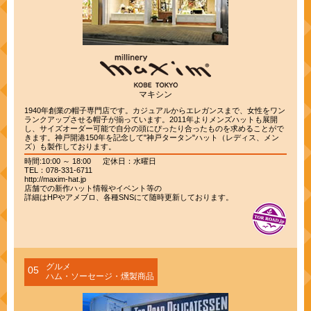
マキシン
1940年創業の帽子専門店です。カジュアルからエレガンスまで、女性をワン
ランクアップさせる帽子が揃っています。2011年よりメンズハットも展開
し、サイズオーダー可能で自分の頭にぴったり合ったものを求めることがで
きます。神戸開港150年を記念して"神戸タータン"ハット（レディス、メン
ズ）も製作しております。
時間:10:00 ～ 18:00 定休日：水曜日
TEL：078-331-6711
http://maxim-hat.jp
店舗での新作ハット情報やイベント等の
詳細はHPやアメブロ、各種SNSにて随時更新しております。
グルメ
05
ハム・ソーセージ・燻製商品