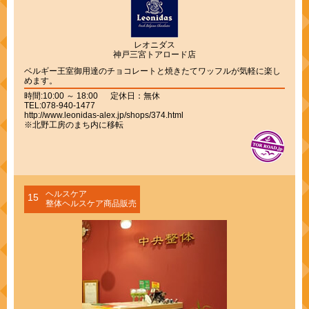
レオニダス
神戸三宮トアロード店
ベルギー王室御用達のチョコレートと焼きたてワッフルが気軽に楽し
めます。
時間:10:00 ～ 18:00 定休日：無休
TEL:078-940-1477
http://www.leonidas-alex.jp/shops/374.html
※北野工房のまち内に移転
ヘルスケア
15
整体ヘルスケア商品販売